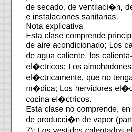
de secado, de ventilaci�n, d
e instalaciones sanitarias.
Nota explicativa
Esta clase comprende princip
de aire acondicionado; Los ca
de agua caliente, los calient
el�ctricos; Los almohadones 
el�ctricamente, que no tenga
m�dica; Los hervidores el�ct
cocina el�ctricos.
Esta clase no comprende, en 
de producci�n de vapor (par
7); Los vestidos calentados e