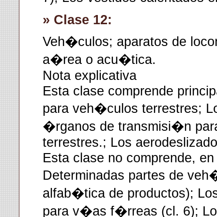
» Clase 12:
Veh�culos; aparatos de loco
a�rea o acu�tica.
Nota explicativa
Esta clase comprende princi
para veh�culos terrestres; L
�rganos de transmisi�n par
terrestres.; Los aerodeslizado
Esta clase no comprende, en p
Determinadas partes de veh�c
alfab�tica de productos); Lo
para v�as f�rreas (cl. 6); L